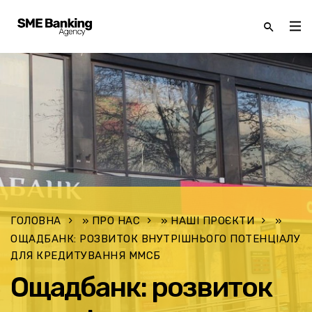
ГОЛОВНА
»
ПРО НАС
»
НАШІ ПРОЄКТИ
»
ОЩАДБАНК: РОЗВИТОК ВНУТРІШНЬОГО ПОТЕНЦІАЛУ
ДЛЯ КРЕДИТУВАННЯ ММСБ
Ощадбанк: розвиток