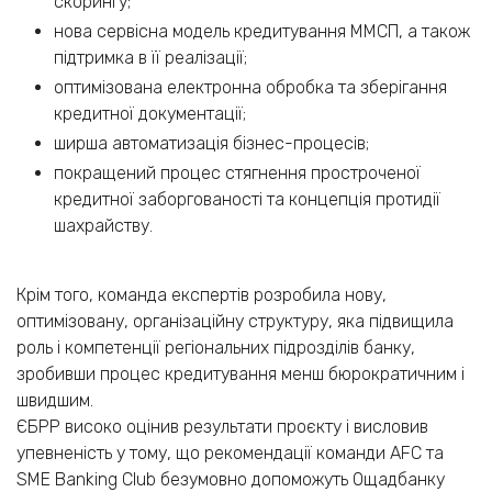
скорингу;
нова сервісна модель кредитування ММСП, а також
підтримка в її реалізації;
оптимізована електронна обробка та зберігання
кредитної документації;
ширша автоматизація бізнес-процесів;
покращений процес стягнення простроченої
кредитної заборгованості та концепція протидії
шахрайству.
Крім того, команда експертів розробила нову,
оптимізовану, організаційну структуру, яка підвищила
роль і компетенції регіональних підрозділів банку,
зробивши процес кредитування менш бюрократичним і
швидшим.
ЄБРР високо оцінив результати проєкту і висловив
упевненість у тому, що рекомендації команди AFC та
SME Banking Club безумовно допоможуть Ощадбанку