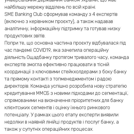
найбільшу мережу відділень по всій країні.
SME Banking Club сформував команду з 4 експертів
(включно з керівником проєкту), а також надавав
аналітичну, інформаційну підтримку та готував низку
продуктових звітів.
Попри те, що основна частина проєкту відбувалася під
час пандемії COVID19, яка зачепила операційну
діяльність Ощадбанку протягом тривалого часу, команда
експертів змогла ефективно працювати в тісній
координації з ключовими стейкхолдерами з боку банку
та прямому контакті з топменеджментом і радою
директорів. Команда успішно розробила нову стратегію
кредитування ММСБ з новими підходами до сегментації,
спрямованими на визначення пріоритетних для банку
клієнтських сегментів і оцінку їхнього ринкового
потенціалу. У рамках цього етапу експерти виявили
недоліки в наявній лінійці продуктів і послуг банку, а
також у супутніх операційних процесах.