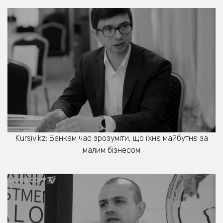
Kursiv.kz: Банкам час зрозуміти, що їхнє майбутнє за
малим бізнесом