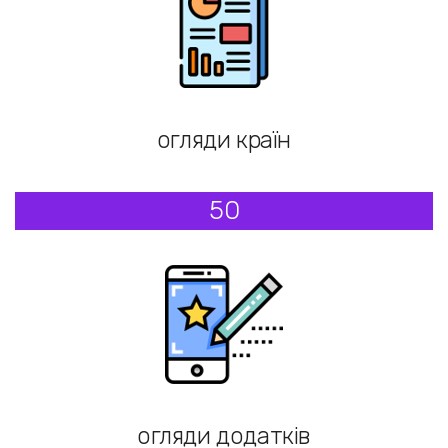
огляди країн
50
огляди додатків