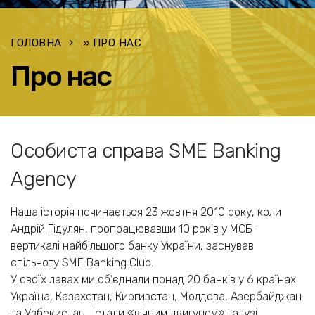
ГОЛОВНА
»
ПРО НАС
Про нас
Особиста справа SME Banking
Agency
Наша історія починається 23 жовтня 2010 року, коли
Андрій Гідулян, пропрацювавши 10 років у МСБ-
вертикалі найбільшого банку України, заснував
спільноту SME Banking Club.
У своїх лавах ми об’єднали понад 20 банків у 6 країнах:
Україна, Казахстан, Киргизстан, Молдова, Азербайджан
та Узбекистан. І стали «вічним двигуном» галузі.