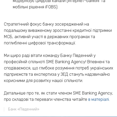
модернізує цифрові канали (інтернет-банкінг та
мобільні рішення iFOBS).
Стратегічний фокус банку зосереджений на
подальшому виваженому зростанні кредитної підтримки
МСБ, активній участі в державних програмах та
поглибленні цифрової трансформації.
Ми щиро раді вітати команду Банку Південний у
професійній спільноті SME Banking Agency! Впевнені та
сподіваємося, що глибоке розуміння потреб українських
підприємств та експертиза у ЗЕД стануть надзвичайно
корисними для розвитку нашої спільноти.
Детальніше про те, як стати членом SME Banking Agency,
про складові та переваги членства читайте
в матеріалі
.
Банк «Південний»